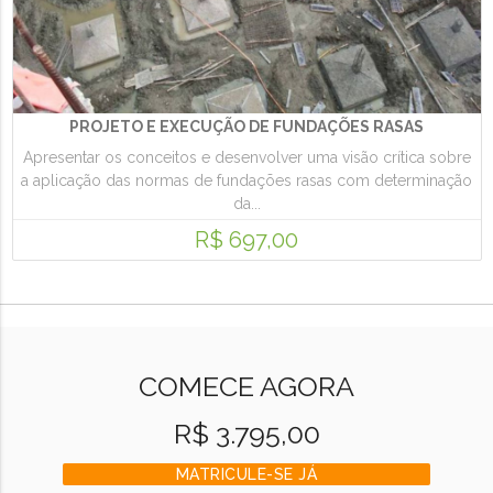
PROJETO E EXECUÇÃO DE FUNDAÇÕES RASAS
Apresentar os conceitos e desenvolver uma visão crítica sobre
a aplicação das normas de fundações rasas com determinação
da...
R$ 697,00
COMECE AGORA
R$ 3.795,00
MATRICULE-SE JÁ