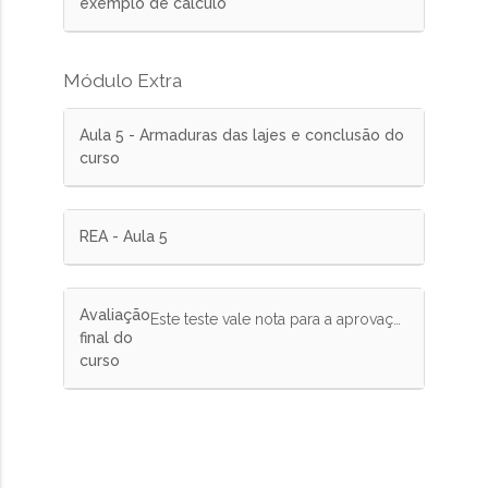
exemplo de cálculo
Módulo Extra
Aula 5 - Armaduras das lajes e conclusão do
curso
REA - Aula 5
Avaliação
Este teste vale nota para a aprovação no curso. Responda corretamente pelo menos 75% das questões. Você tem 3 tentativas para fazer o teste e será considerada a maior nota.
final do
curso