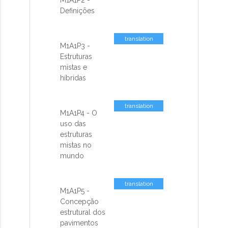
missing: pt-
Definições
BR.activemodel.attributes.contents_co
translation
M1A1P3 -
missing: pt-
Estruturas
BR.activemodel.attributes.contents_co
mistas e
híbridas
translation
M1A1P4 - O
missing: pt-
uso das
BR.activemodel.attributes.contents_co
estruturas
mistas no
mundo
translation
M1A1P5 -
missing: pt-
Concepção
BR.activemodel.attributes.contents_co
estrutural dos
pavimentos