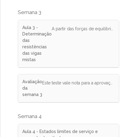
Semana 3
Aula 3 -
A partir das forças de equilíbrio internas à seção, determina-se as resistências de cálculo para diversos casos de vigas mistas.
Determinação
das
resistências
das vigas
mistas
Avaliação
Este teste vale nota para a aprovação no curso. Responda corretamente pelo menos 75% das questões.
da
semana 3
Semana 4
Aula 4 - Estados limites de serviço e