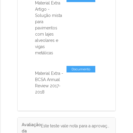
Material Extra
Artigo -
Solução mista
para
pavimentos
com lajes
alveolares e
vigas
metálicas
Documento
Material Extra -
BCSA Annual
Review 2017-
2018
Avaliação
Este teste vale nota para a aprovação no curso. Responda corretamente pelo menos 75% das questões.
da