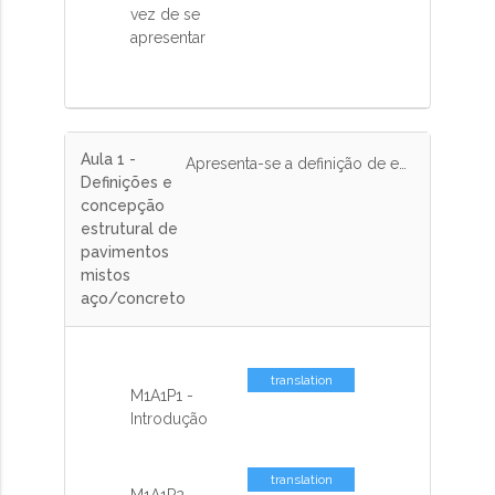
vez de se
apresentar
Aula 1 -
Apresenta-se a definição de estrutura mista, a diferença com a estrutura híbrida e os passos para fazer o lançamento das vigas do pavimento em função dos tipos de lajes, aberturas, alvenarias e demais interferências.
Definições e
concepção
estrutural de
pavimentos
mistos
aço/concreto
translation
M1A1P1 -
missing: pt-
Introdução
BR.activemodel.attributes.contents_co
translation
M1A1P2 -