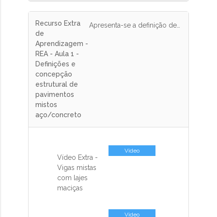
Recurso Extra
Apresenta-se a definição de estrutura mista, a diferença com a estrutura híbrida e os passos para fazer o lançamento das vigas do pavimento em função dos tipos de lajes, aberturas, alvenarias e demais interferências.
de
Aprendizagem -
REA - Aula 1 -
Definições e
concepção
estrutural de
pavimentos
mistos
aço/concreto
Vídeo
Vídeo Extra -
Vigas mistas
com lajes
maciças
Vídeo