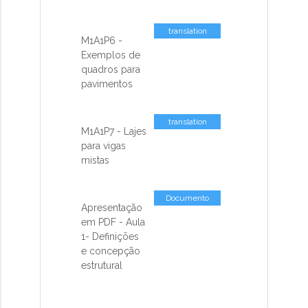
translation
M1A1P6 -
missing: pt-
Exemplos de
BR.activemodel.attributes.contents_co
quadros para
pavimentos
translation
M1A1P7 - Lajes
missing: pt-
para vigas
BR.activemodel.attributes.contents_co
mistas
Documento
Apresentação
em PDF - Aula
1- Definições
e concepção
estrutural