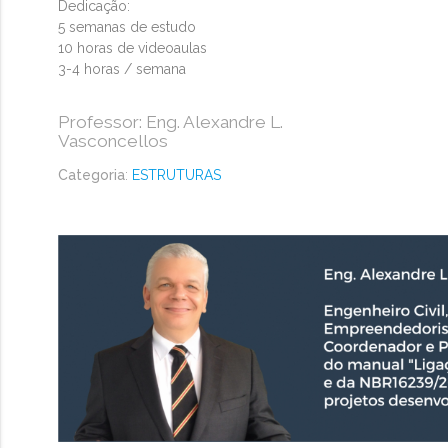
Dedicação:
5 semanas de estudo
10 horas de videoaulas
3-4 horas / semana
Professor: Eng. Alexandre L.
Vasconcellos
Categoria
:
ESTRUTURAS