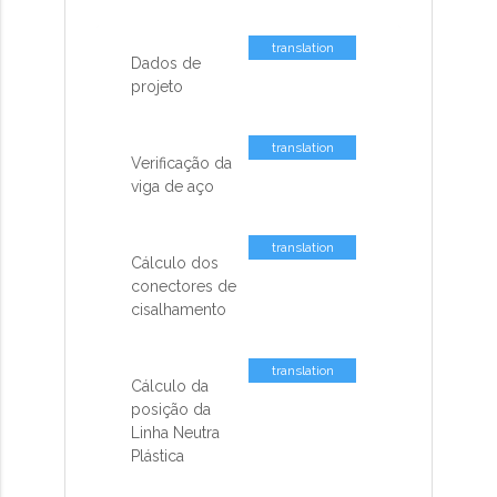
translation
Dados de
missing: pt-
projeto
BR.activemodel.attributes.contents_co
translation
Verificação da
missing: pt-
viga de aço
BR.activemodel.attributes.contents_co
translation
Cálculo dos
missing: pt-
conectores de
BR.activemodel.attributes.contents_co
cisalhamento
translation
Cálculo da
missing: pt-
posição da
BR.activemodel.attributes.contents_co
Linha Neutra
Plástica