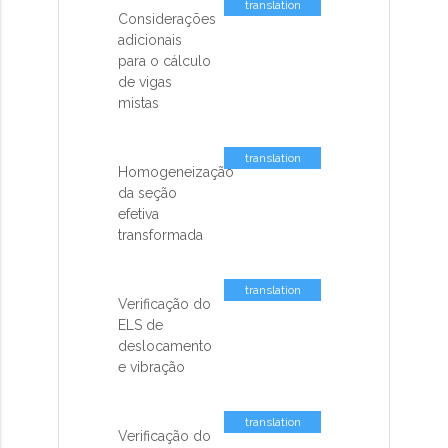
translation
Considerações
missing: pt-
adicionais
BR.activemodel.attributes.contents_co
para o cálculo
de vigas
mistas
translation
Homogeneização
missing: pt-
da seção
BR.activemodel.attributes.contents_co
efetiva
transformada
translation
Verificação do
missing: pt-
ELS de
BR.activemodel.attributes.contents_co
deslocamento
e vibração
translation
Verificação do
missing: pt-