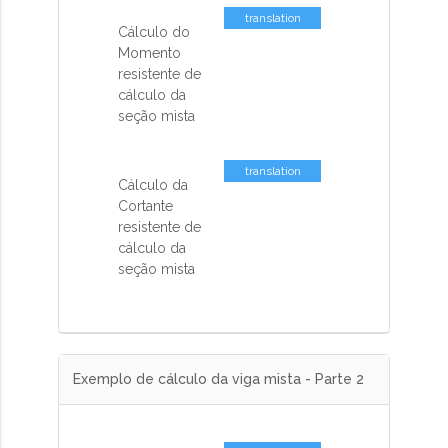
translation
Cálculo do
missing: pt-
Momento
BR.activemodel.attributes.contents_co
resistente de
cálculo da
seção mista
translation
Cálculo da
missing: pt-
Cortante
BR.activemodel.attributes.contents_co
resistente de
cálculo da
seção mista
Exemplo de cálculo da viga mista - Parte 2