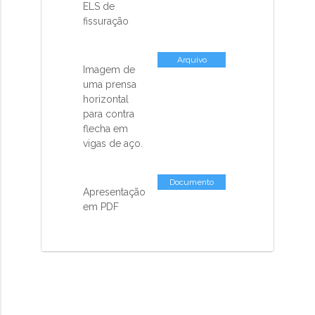
ELS de
BR.activemodel.attributes.contents_co
fissuração
Arquivo
Imagem de
uma prensa
horizontal
para contra
flecha em
vigas de aço.
Documento
Apresentação
em PDF